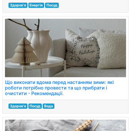
Здоров'я
Енергія
Посуд
Що виконати вдома перед настанням зими: які
роботи потрібно провести та що прибрати і
очистити - Рекомендації.
Здоров'я
Посуд
Вода