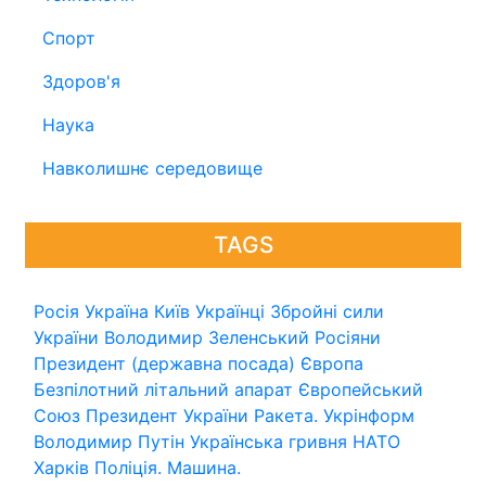
Спорт
Здоров'я
Наука
Навколишнє середовище
TAGS
Росія
Україна
Київ
Українці
Збройні сили
України
Володимир Зеленський
Росіяни
Президент (державна посада)
Європа
Безпілотний літальний апарат
Європейський
Союз
Президент України
Ракета.
Укрінформ
Володимир Путін
Українська гривня
НАТО
Харків
Поліція.
Машина.