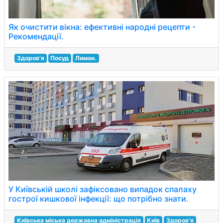
Як очистити вікна: ефективні народні рецепти -
Рекомендації.
Здоров'я
Посуд
Лимон.
У Київській школі зафіксовано випадок спалаху
гострої кишкової інфекції: що потрібно знати.
Київська міська державна адміністрація
Київ
Здоров'я