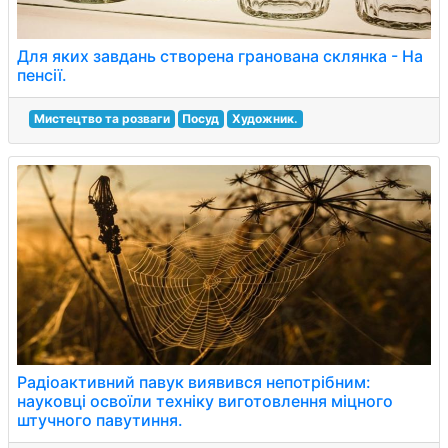
Для яких завдань створена гранована склянка - На
пенсії.
Мистецтво та розваги
Посуд
Художник.
Радіоактивний павук виявився непотрібним:
науковці освоїли техніку виготовлення міцного
штучного павутиння.