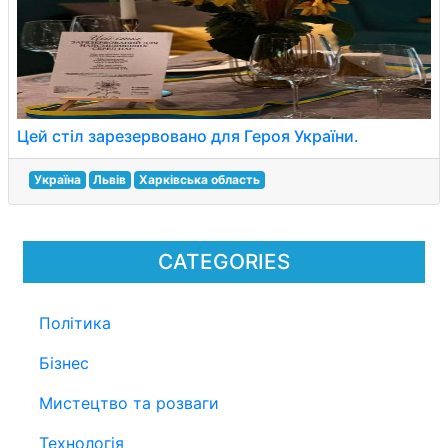
Цей стіл зарезервовано для Героя України.
Україна
Львів
Харківська область
CATEGORIES
Політика
Бізнес
Мистецтво та розваги
Технологія