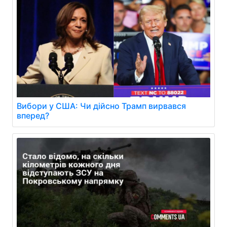
Вибори у США: Чи дійсно Трамп вирвався
вперед?