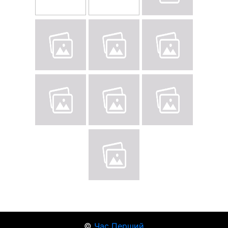
©
Час Перший