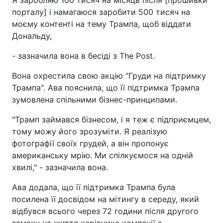
Я заробляю 100 тисяч на місяць після [прошивки
порталу] і намагаюся заробити 500 тисяч на
моєму контенті на тему Трампа, щоб віддати
Дональду,
- зазначила вона в бесіді з The Post.
Вона охрестила свою акцію "Груди на підтримку
Трампа". Ава пояснила, що її підтримка Трампа
зумовлена спільними бізнес-принципами.
"Трамп займався бізнесом, і я теж є підприємцем,
тому можу його зрозуміти. Я реалізую
фотографії своїх грудей, а він пропонує
американську мрію. Ми спілкуємося на одній
хвилі," - зазначила вона.
Ава додала, що її підтримка Трампа була
посилена її досвідом на мітингу в середу, який
відбувся всього через 72 години після другого