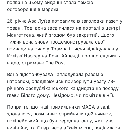
поява на цьому виданні стала темою
обговорення в мережі.
26-річна Ава Луїза потрапила в заголовки газет у
травні. Тоді вона засвітилася на порталі в центрі
Мангеттена, який згодом був закритий. Цього
тижня вона знову продемонструвала свої
принади на очах у Трампа і тисяч відвідувачів у
Колізеї Нассау на Лонг-Айленді, про що свідчить
відео, отримане The Post.
Вона підстрибувала і аплодувала разом з
натовпом, сподіваючись привернути увагу 78-
річного республіканського кандидата на посаду
глави Білого дому. Невідомо, чи помітив він її.
Попри те, що інші прихильники MAGA в залі,
здавалося, позитивно сприйняли цей вчинок,
поліцейський, що був серед натовпу, миттєво
вивів Аву та її партнера з їхніх місць, поділилася