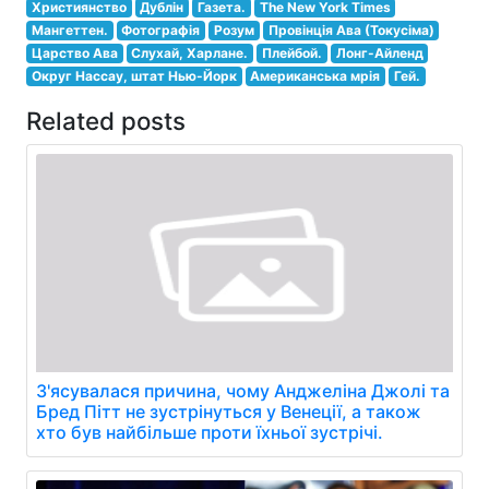
Християнство
Дублін
Газета.
The New York Times
Мангеттен.
Фотографія
Розум
Провінція Ава (Токусіма)
Царство Ава
Слухай, Харлане.
Плейбой.
Лонг-Айленд
Округ Нассау, штат Нью-Йорк
Американська мрія
Гей.
Related posts
З'ясувалася причина, чому Анджеліна Джолі та
Бред Пітт не зустрінуться у Венеції, а також
хто був найбільше проти їхньої зустрічі.