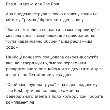
Ева в інтерв'ю для The Post.
Ава продемонструвала свою оголену груди на
мітингу Трампа / Фрагмент відеозапису.
"Вони намагалися покласти на мене провину," -
сказала вона, зазначивши, що правоохоронці
"були надзвичайно обурені" цим рекламним
ходом.
На місці концерту працювала секретна служба,
яка, як стверджують, змогла переконати
роздратованого поліцейського відпустити Аву та
її партнера без жодних ускладнень.
"Серйозно, чудова група", - на відео, наданому
The Post, чути, як чоловік, схожий на
федерального агента в поло кольору хакі, робить
комплімент Аві.