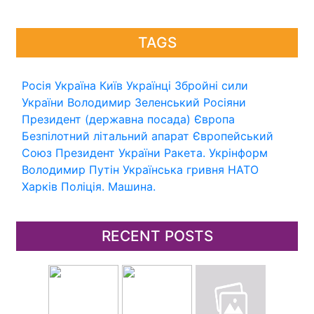
TAGS
Росія
Україна
Київ
Українці
Збройні сили
України
Володимир Зеленський
Росіяни
Президент (державна посада)
Європа
Безпілотний літальний апарат
Європейський
Союз
Президент України
Ракета.
Укрінформ
Володимир Путін
Українська гривня
НАТО
Харків
Поліція.
Машина.
RECENT POSTS