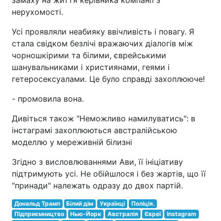
замаху на життя керівника компанії з
нерухомості.
Усі проявляли неабияку ввічливість і повагу. Я
стала свідком безлічі вражаючих діалогів між
чорношкірими та білими, єврейськими
шанувальниками і християнами, геями і
гетеросексуалами. Це було справді захоплююче!
- промовила вона.
Дивіться також "Неможливо намилуватись": в
інстаграмі захоплюються австралійською
моделлю у мереживній білизні
Згідно з висловлюваннями Ави, її ініціативу
підтримують усі. Не обійшлося і без жартів, що її
"принади" належать одразу до двох партій.
Дональд Трамп
Білий дім
Українці
Поліція.
Підприємництво
Нью-Йорк
Австралія
Євреї
Instagram