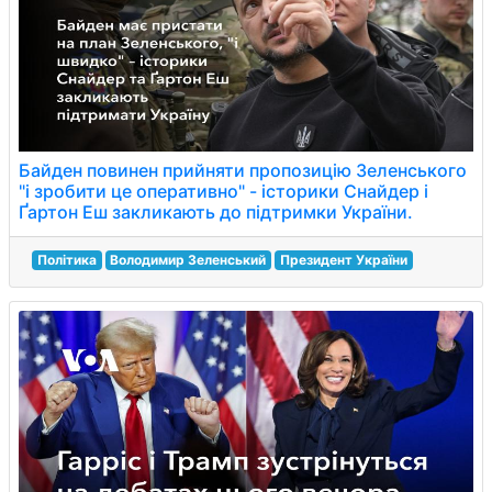
Байден повинен прийняти пропозицію Зеленського
"і зробити це оперативно" - історики Снайдер і
Ґартон Еш закликають до підтримки України.
Політика
Володимир Зеленський
Президент України