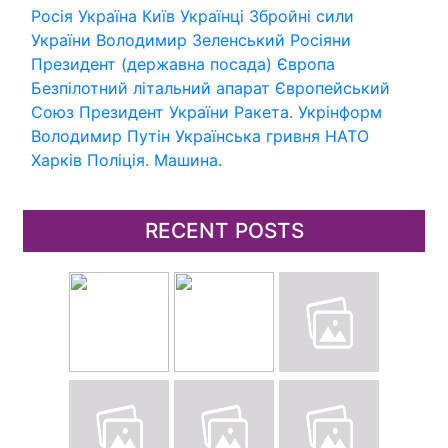
Росія
Україна
Київ
Українці
Збройні сили
України
Володимир Зеленський
Росіяни
Президент (державна посада)
Європа
Безпілотний літальний апарат
Європейський
Союз
Президент України
Ракета.
Укрінформ
Володимир Путін
Українська гривня
НАТО
Харків
Поліція.
Машина.
RECENT POSTS