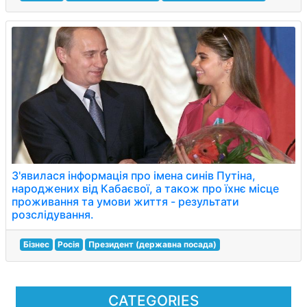
З'явилася інформація про імена синів Путіна,
народжених від Кабаєвої, а також про їхнє місце
проживання та умови життя - результати
розслідування.
Бізнес
Росія
Президент (державна посада)
CATEGORIES