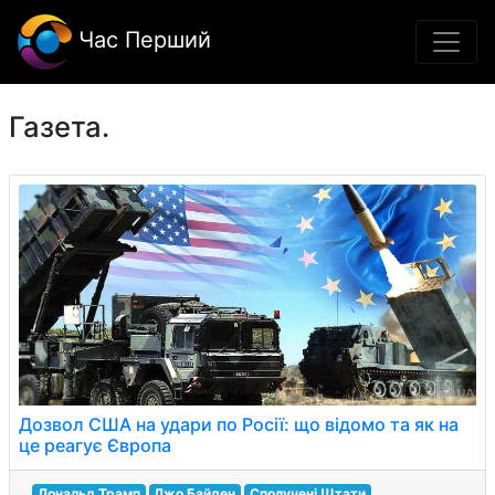
Час Перший
Газета.
Дозвол США на удари по Росії: що відомо та як на
це реагує Європа
Дональд Трамп
Джо Байден
Сполучені Штати