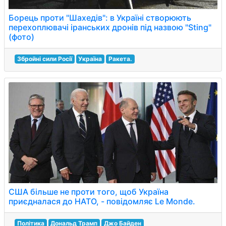
Борець проти "Шахедів": в Україні створюють
перехоплювачі іранських дронів під назвою "Sting"
(фото)
Збройні сили Росії
Україна
Ракета.
США більше не проти того, щоб Україна
приєдналася до НАТО, - повідомляє Le Monde.
Політика
Дональд Трамп
Джо Байден