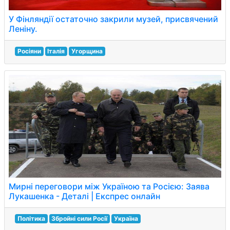
У Фінляндії остаточно закрили музей, присвячений
Леніну.
Росіяни
Італія
Угорщина
Мирні переговори між Україною та Росією: Заява
Лукашенка - Деталі | Експрес онлайн
Політика
Збройні сили Росії
Україна