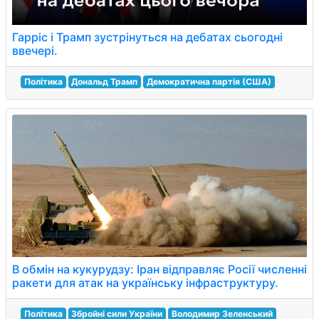
Гарріс і Трамп зустрінуться на дебатах сьогодні
ввечері.
Політика
Дональд Трамп
Демократична партія (США)
В обмін на кукурудзу: Іран відправляє Росії численні
ракети для атак на українську інфраструктуру.
Політика
Збройні сили України
Володимир Зеленський