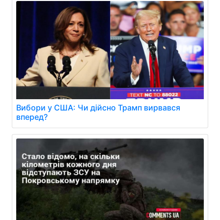
Вибори у США: Чи дійсно Трамп вирвався
вперед?