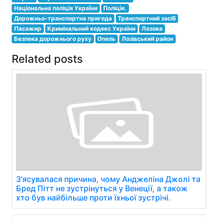
Національна поліція України
Поліція.
Дорожньо-транспортна пригода
Транспортний засіб
Пасажир
Кримінальний кодекс України
Лозова
Безпека дорожнього руху
Опель
Лозівський район
Related posts
З'ясувалася причина, чому Анджеліна Джолі та
Бред Пітт не зустрінуться у Венеції, а також
хто був найбільше проти їхньої зустрічі.