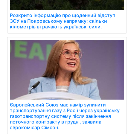
Розкрито інформацію про щоденний відступ
ЗСУ на Покровському напрямку: скільки
кілометрів втрачають українські сили.
Європейський Союз має намір зупинити
транспортування газу з Росії через українську
газотранспортну систему після закінчення
поточного контракту в грудні, заявила
єврокомісар Сімсон.