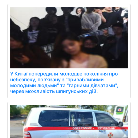
У Китаї попередили молодше покоління про
небезпеку, пов'язану з "привабливими
молодими людьми" та "гарними дівчатами",
через можливість шпигунських дій.