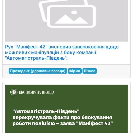
Рух "Маніфест 42" висловив занепокоєння щодо
можливих маніпуляцій з боку компанії
"Автомагістраль-Південь".
Президент (державна посада)
Фірма
Бізнес