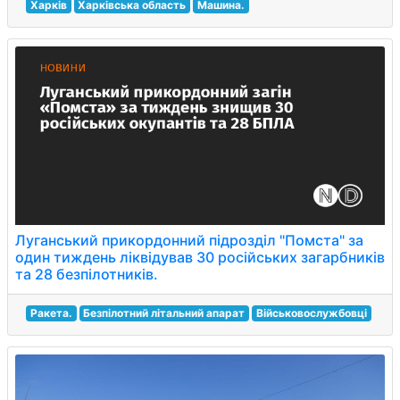
Харків
Харківська область
Машина.
Луганський прикордонний підрозділ "Помста" за
один тиждень ліквідував 30 російських загарбників
та 28 безпілотників.
Ракета.
Безпілотний літальний апарат
Військовослужбовці