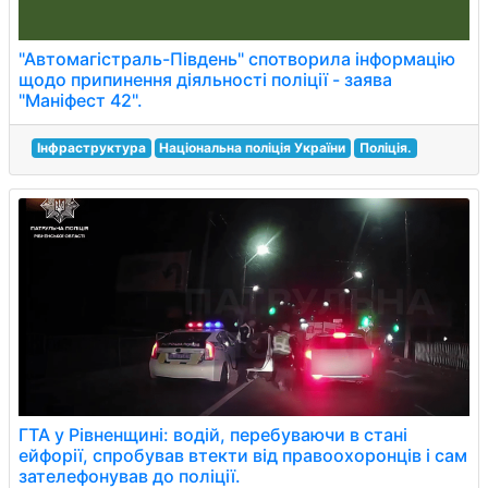
"Автомагістраль-Південь" спотворила інформацію
щодо припинення діяльності поліції - заява
"Маніфест 42".
Інфраструктура
Національна поліція України
Поліція.
ГТА у Рівненщині: водій, перебуваючи в стані
ейфорії, спробував втекти від правоохоронців і сам
зателефонував до поліції.