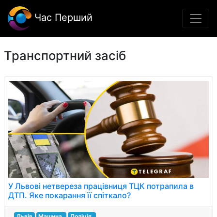
Час Перший
Транспортний засіб
У Львові нетвереза працівниця ТЦК потрапила в
ДТП. Яке покарання її спіткало?
Львів
Машина.
Поліція.