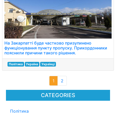
На Закарпатті буде частково призупинено
функціонування пункту пропуску. Прикордонники
пояснили причини такого рішення.
Політика
Україна
Українці
1
2
CATEGORIES
Політика