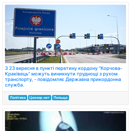
З 23 вересня в пункті перетину кордону "Корчова-
Краківець" можуть виникнути труднощі з рухом
транспорту, - повідомляє Державна прикордонна
служба.
Політика
Цензор.нет
Польща