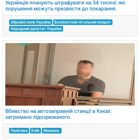
Українців планують штрафувати на 34 тисячі: які
порушення можуть призвести до покарання.
Збройні сили України
Безпілотний літальний апарат
Народний депутат України
Вбивство на автозаправній станції в Києві:
затримано підозрюваного.
Політика
Київ
Машина.