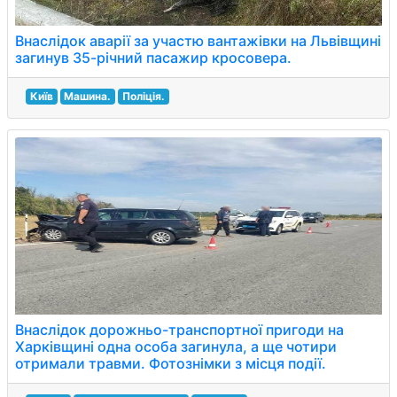
Внаслідок аварії за участю вантажівки на Львівщині
загинув 35-річний пасажир кросовера.
Київ
Машина.
Поліція.
Внаслідок дорожньо-транспортної пригоди на
Харківщині одна особа загинула, а ще чотири
отримали травми. Фотознімки з місця події.