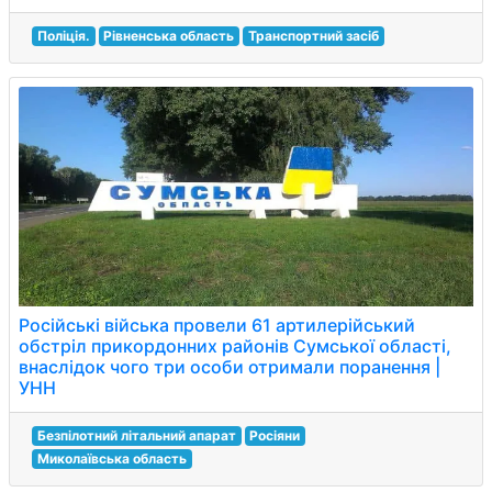
Поліція.
Рівненська область
Транспортний засіб
Російські війська провели 61 артилерійський
обстріл прикордонних районів Сумської області,
внаслідок чого три особи отримали поранення |
УНН
Безпілотний літальний апарат
Росіяни
Миколаївська область