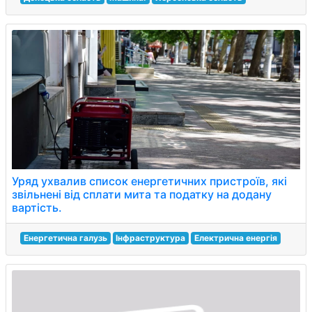
Уряд ухвалив список енергетичних пристроїв, які
звільнені від сплати мита та податку на додану
вартість.
Енергетична галузь
Інфраструктура
Електрична енергія