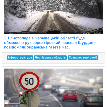
З 1 листопада в Чернівецькій області буде
обмежено рух через гірський перевал Шурдин -
повідомляє Українська газета Час.
Інфраструктура
Чернівецька область
Транспортний засіб