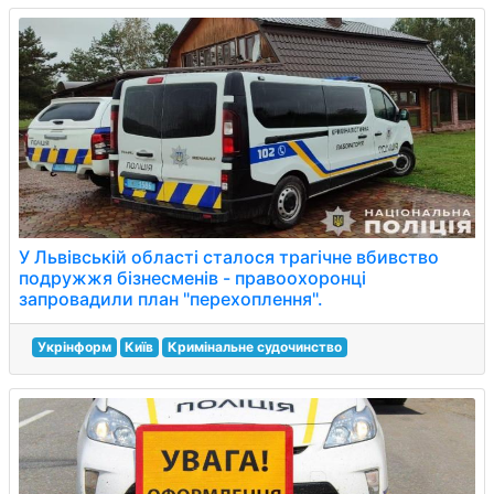
У Львівській області сталося трагічне вбивство
подружжя бізнесменів - правоохоронці
запровадили план "перехоплення".
Укрінформ
Київ
Кримінальне судочинство