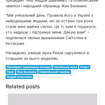
президент УАФ Андрій Шевченко та олімпійський
чемпіон і народний обранець Жан Беленюк.
"Мій унікальний день. Провела його в Україні з
найріднішими людьми, які за останні три роки
стали мені майже сім'єю. Це ті, ким я горджуся,
хто надихає і підтримує мене. Дякую вам!" -
поділилася своїми враженнями Світоліна в
Інстаграм.
Нагадаємо, раніше зірка Реала одружився зі
старшою за нього моделлю.
Президент (державна посада)
Українська мова
Спорт
Теніс
Жан Беленюк
Олімпійський чемпіон
Андрій Шевченко
Related posts