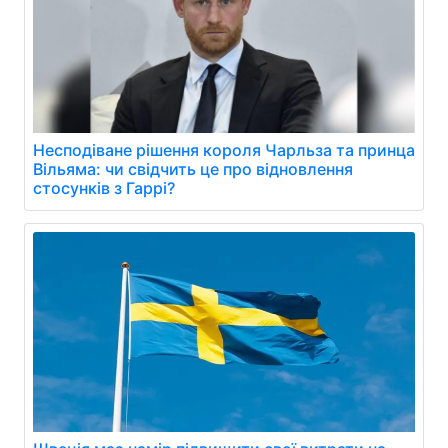
Несподіване рішення короля Чарльза та принца
Вільяма: чи свідчить це про відновлення
стосунків з Гаррі?