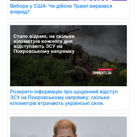
Вибори у США: Чи дійсно Трамп вирвався
вперед?
Розкрито інформацію про щоденний відступ
ЗСУ на Покровському напрямку: скільки
кілометрів втрачають українські сили.