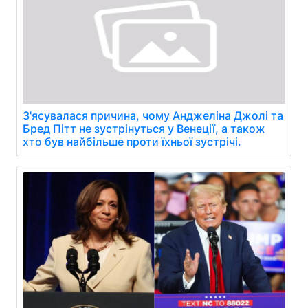
З'ясувалася причина, чому Анджеліна Джолі та
Бред Пітт не зустрінуться у Венеції, а також
хто був найбільше проти їхньої зустрічі.